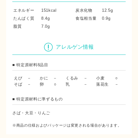
エネルギー
151kcal
炭水化物
12.5g
たんぱく質
8.4g
食塩相当量
0.9g
脂質
7.0g
アレルゲン情報
■ 特定原材料8品目
えび
－
かに
－
くるみ
－
小麦
○
そば
－
卵
○
乳
－
落花生
－
■ 特定原材料に準ずるもの
さば・大豆・りんご
※商品の仕様およびパッケージは変更される場合があります。