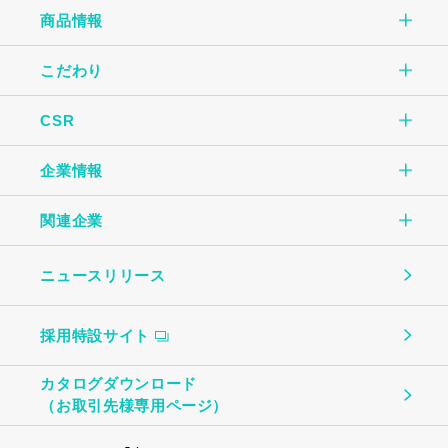
商品情報
こだわり
商品情報TOP
CSR
こだわりTOP
玉子焼
企業情報
CSR TOP
自社一貫生産の流れ
オムレツ
関連企業
企業情報TOP
環境のために
大切にしていること
玉子とうふ
ニュースリリース
（株）中条たまご
ご挨拶
地域社会のために
ものづくり
茶わんむし
採用特設サイト
中条たまご直売店
会社概要
お客様への安心・安全のために
温泉たまご・ゆで卵
カタログダウンロード
（株）ビッグエッグ札幌
（お取引先様専用ページ）
事業所・関連企業
働く社員のために
プリン