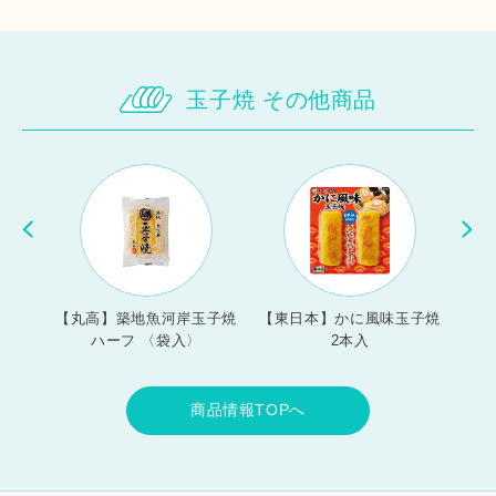
玉子焼 その他商品
00g
【丸高】築地魚河岸玉子焼
【東日本】かに風味玉子焼
【玉
凍）
ハーフ 〈袋入〉
2本入
商品情報TOPへ