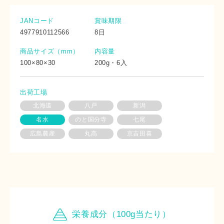
JANコード
賞味期限
4977910112566
8日
商品サイズ（mm）
内容量
100×80×30
200g・6入
出荷工場
北海道
八戸
新潟
名水
のと国分寺
七尾
広島農産
丸高
京吉田喜
栄養成分（100g当たり）