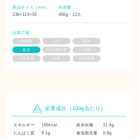
商品サイズ（mm）
内容量
238×123×35
450g・12入
出荷工場
北海道
八戸
新潟
名水
のと国分寺
七尾
広島農産
丸高
京吉田喜
栄養成分（100g当たり）
エネルギー
155kcal
炭水化物
11.4g
たんぱく質
9.1g
食塩相当量
0.9g