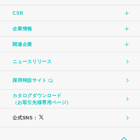
CSR
こだわりTOP
玉子焼
企業情報
CSR TOP
自社一貫生産の流れ
オムレツ
関連企業
企業情報TOP
環境のために
大切にしていること
玉子とうふ
ニュースリリース
（株）中条たまご
ご挨拶
地域社会のために
ものづくり
茶わんむし
採用特設サイト
中条たまご直売店
会社概要
お客様への安心・安全のために
温泉たまご・ゆで卵
カタログダウンロード
（株）ビッグエッグ札幌
（お取引先様専用ページ）
事業所・関連企業
働く社員のために
プリン
公式SNS：
（株）トーチク
広島農産食品
（株）丸高