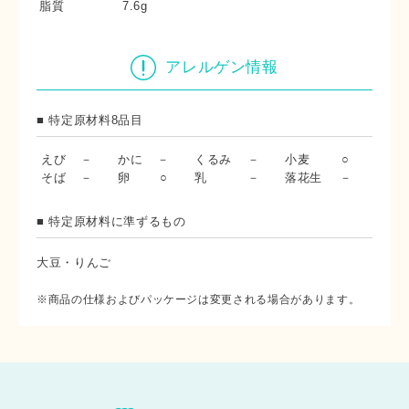
脂質
7.6g
アレルゲン情報
■ 特定原材料8品目
えび
－
かに
－
くるみ
－
小麦
○
そば
－
卵
○
乳
－
落花生
－
■ 特定原材料に準ずるもの
大豆・りんご
※商品の仕様およびパッケージは変更される場合があります。