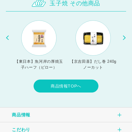
玉子焼 その他商品
巻
【東日本】⿂河岸の厚焼⽟
【京吉田喜】だし巻 240g
【東
⼦ハーフ（ピロー）
ノーカット
商品情報TOPへ
商品情報
こだわり
商品情報TOP