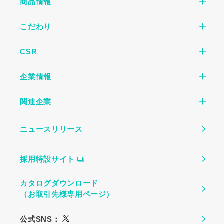
商品情報
こだわり
商品情報TOP
CSR
こだわりTOP
玉子焼
企業情報
CSR TOP
自社一貫生産の流れ
オムレツ
関連企業
企業情報TOP
環境のために
大切にしていること
玉子とうふ
ニュースリリース
（株）中条たまご
ご挨拶
地域社会のために
ものづくり
茶わんむし
採用特設サイト
中条たまご直売店
会社概要
お客様への安心・安全のために
温泉たまご・ゆで卵
カタログダウンロード
（株）ビッグエッグ札幌
（お取引先様専用ページ）
事業所・関連企業
働く社員のために
プリン
公式SNS：
（株）トーチク