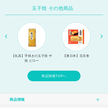
玉子焼 その他商品
40g
【丸高】手焼きの玉子焼 中
【東日本】五目巻
【東
焼 ピロー
商品情報TOPへ
商品情報