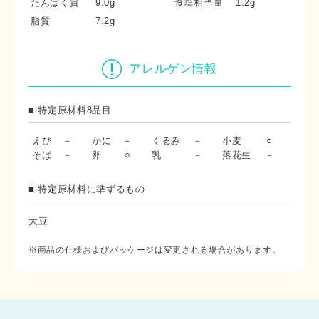
たんぱく質
9.0g
食塩相当量
1.2g
脂質
7.2g
アレルゲン情報
■ 特定原材料8品目
えび
－
かに
－
くるみ
－
小麦
○
そば
－
卵
○
乳
－
落花生
－
■ 特定原材料に準ずるもの
大豆
※商品の仕様およびパッケージは変更される場合があります。