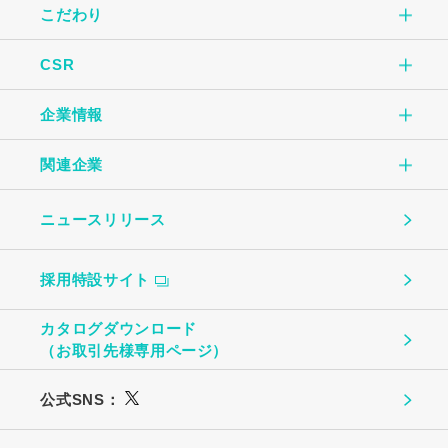
こだわり
商品情報TOP
CSR
こだわりTOP
玉子焼
企業情報
CSR TOP
自社一貫生産の流れ
オムレツ
関連企業
企業情報TOP
環境のために
大切にしていること
玉子とうふ
ニュースリリース
（株）中条たまご
ご挨拶
地域社会のために
ものづくり
茶わんむし
採用特設サイト
中条たまご直売店
会社概要
お客様への安心・安全のために
温泉たまご・ゆで卵
カタログダウンロード
（株）ビッグエッグ札幌
（お取引先様専用ページ）
事業所・関連企業
働く社員のために
プリン
公式SNS：
（株）トーチク
広島農産食品