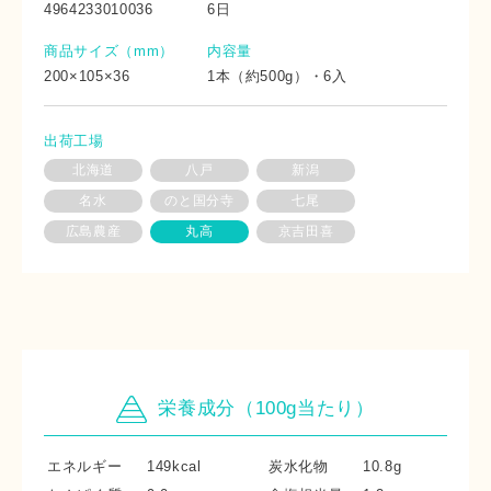
4964233010036
6日
商品サイズ（mm）
内容量
200×105×36
1本（約500g）・6入
出荷工場
北海道
八戸
新潟
名水
のと国分寺
七尾
広島農産
丸高
京吉田喜
栄養成分（100g当たり）
エネルギー
149kcal
炭水化物
10.8g