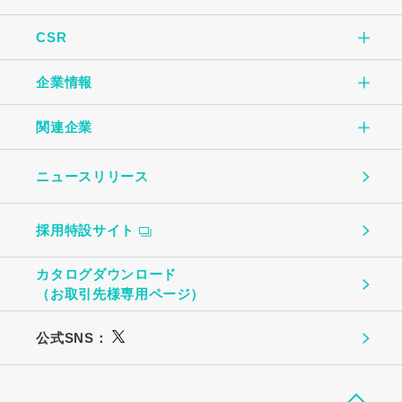
CSR
こだわりTOP
玉子焼
企業情報
CSR TOP
自社一貫生産の流れ
オムレツ
関連企業
企業情報TOP
環境のために
大切にしていること
玉子とうふ
ニュースリリース
（株）中条たまご
ご挨拶
地域社会のために
ものづくり
茶わんむし
採用特設サイト
中条たまご直売店
会社概要
お客様への安心・安全のために
温泉たまご・ゆで卵
カタログダウンロード
（株）ビッグエッグ札幌
（お取引先様専用ページ）
事業所・関連企業
働く社員のために
プリン
公式SNS：
（株）トーチク
広島農産食品
（株）丸高