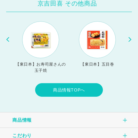
京吉田喜 その他商品
技 厚
【東日本】お寿司屋さんの
【東日本】五目巻
【
玉子焼
商品情報TOPへ
商品情報
こだわり
商品情報TOP