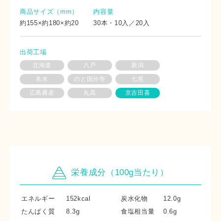
商品サイズ（mm）
内容量
約155×約180×約20
30本・10入／20入
出荷工場
北海道
八戸
新潟
名水
のと国分寺
七尾
広島農産
丸高
京吉田喜
栄養成分（100g当たり）
エネルギー
152kcal
炭水化物
12.0g
たんぱく質
8.3g
食塩相当量
0.6g