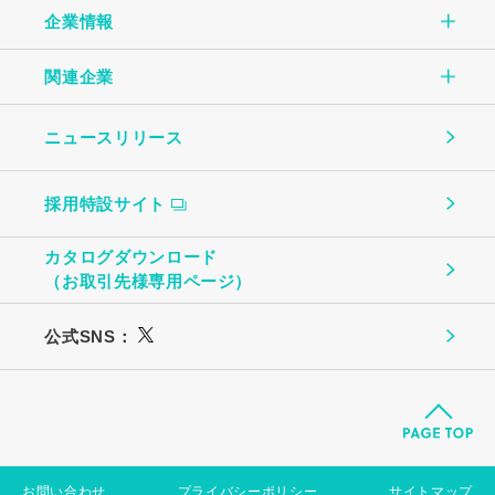
企業情報
CSR TOP
自社一貫生産の流れ
オムレツ
関連企業
企業情報TOP
環境のために
大切にしていること
玉子とうふ
ニュースリリース
（株）中条たまご
ご挨拶
地域社会のために
ものづくり
茶わんむし
採用特設サイト
中条たまご直売店
会社概要
お客様への安心・安全のために
温泉たまご・ゆで卵
カタログダウンロード
（株）ビッグエッグ札幌
（お取引先様専用ページ）
事業所・関連企業
働く社員のために
プリン
公式SNS：
（株）トーチク
広島農産食品
（株）丸高
築地丸高
（株）広島農産食品
お問い合わせ
プライバシーポリシー
サイトマップ