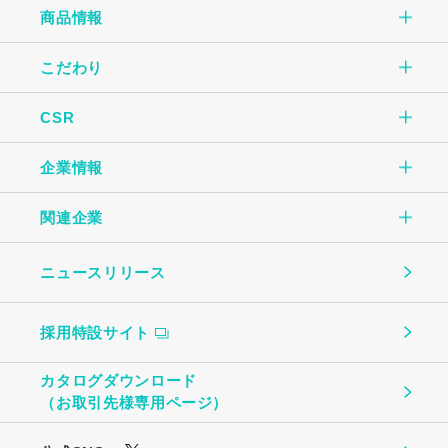
商品情報
こだわり
商品情報TOP
CSR
こだわりTOP
玉子焼
企業情報
CSR TOP
自社一貫生産の流れ
オムレツ
関連企業
企業情報TOP
環境のために
大切にしていること
玉子とうふ
ニュースリリース
（株）中条たまご
ご挨拶
地域社会のために
ものづくり
茶わんむし
採用特設サイト
中条たまご直売店
会社概要
お客様への安心・安全のために
温泉たまご・ゆで卵
カタログダウンロード
（株）ビッグエッグ札幌
（お取引先様専用ページ）
事業所・関連企業
働く社員のために
プリン