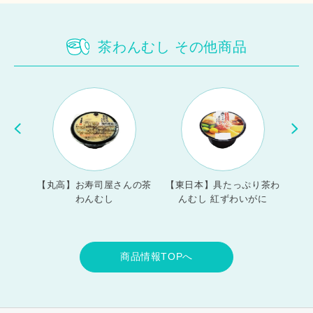
茶わんむし その他商品
いしい
【丸高】お寿司屋さんの茶
【東日本】具たっぷり茶わ
【
人前
わんむし
んむし 紅ずわいがに
商品情報TOPへ