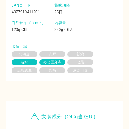
JANコード
賞味期限
4977910411201
25日
商品サイズ（mm）
内容量
120φ×38
240g・6入
出荷工場
北海道
八戸
新潟
名水
のと国分寺
七尾
広島農産
丸高
京吉田喜
栄養成分（240g当たり）