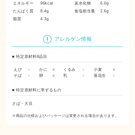
エネルギー
96kcal
炭水化物
6.0g
たんぱく質
8.4g
食塩相当量
2.6g
脂質
4.3g
アレルゲン情報
■ 特定原材料8品目
えび
－
かに
○
くるみ
－
小麦
○
そば
－
卵
○
乳
－
落花生
－
■ 特定原材料に準ずるもの
さば・大豆
※商品の仕様およびパッケージは変更される場合があります。