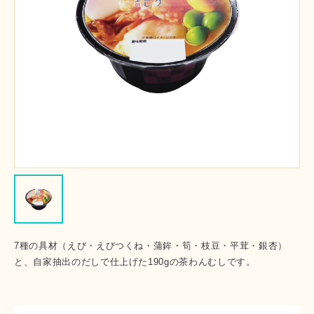
7種の具材（えび・えびつくね・蒲鉾・筍・枝豆・平茸・銀杏）
と、自家抽出のだしで仕上げた190gの茶わんむしです。