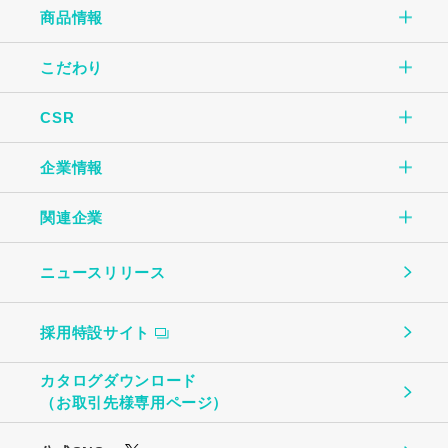
商品情報
こだわり
商品情報TOP
CSR
こだわりTOP
玉子焼
企業情報
CSR TOP
自社一貫生産の流れ
オムレツ
関連企業
企業情報TOP
環境のために
大切にしていること
玉子とうふ
ニュースリリース
（株）中条たまご
ご挨拶
地域社会のために
ものづくり
茶わんむし
採用特設サイト
中条たまご直売店
会社概要
お客様への安心・安全のために
温泉たまご・ゆで卵
カタログダウンロード
（株）ビッグエッグ札幌
（お取引先様専用ページ）
事業所・関連企業
働く社員のために
プリン