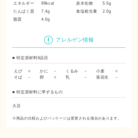
エネルギー
88kcal
炭水化物
5.5g
たんぱく質
7.4g
食塩相当量
2.0g
脂質
4.0g
アレルゲン情報
■ 特定原材料8品目
えび
○
かに
－
くるみ
－
小麦
○
そば
－
卵
○
乳
－
落花生
－
■ 特定原材料に準ずるもの
大豆
※商品の仕様およびパッケージは変更される場合があります。