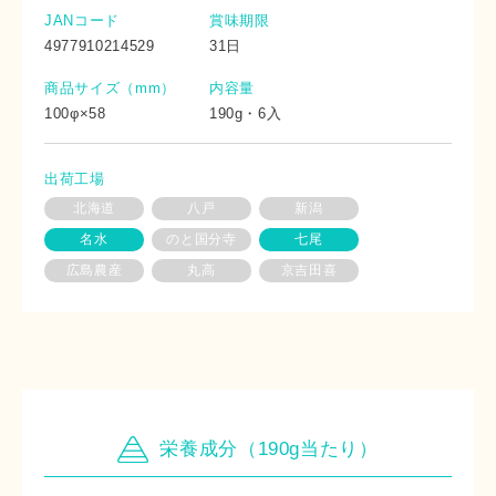
JANコード
賞味期限
4977910214529
31日
商品サイズ（mm）
内容量
100φ×58
190g・6入
出荷工場
北海道
八戸
新潟
名水
のと国分寺
七尾
広島農産
丸高
京吉田喜
栄養成分（190g当たり）