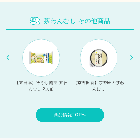
茶わんむし その他商品
やし茶
【東日本】冷やし割烹 茶わ
【京吉田喜】京都匠の茶わ
【西
んむし 2人前
んむし
商品情報TOPへ