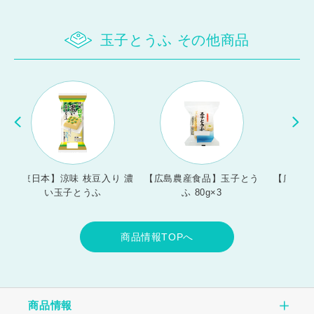
玉子とうふ その他商品
豆入り 濃
【広島農産食品】玉子とう
【広島農産食品】濃い玉子
ふ
ふ 80g×3
とうふ
商品情報TOPへ
商品情報