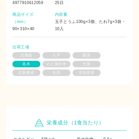
4977910612059
25日
商品サイズ
内容量
（mm）
玉子とうふ100g×3個、たれ7g×3袋・
90×310×40
10入
出荷工場
北海道
八戸
新潟
名水
のと国分寺
七尾
広島農産
丸高
京吉田喜
栄養成分（1食当たり）