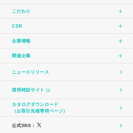
こだわり
商品情報TOP
CSR
こだわりTOP
玉子焼
企業情報
CSR TOP
自社一貫生産の流れ
オムレツ
関連企業
企業情報TOP
環境のために
大切にしていること
玉子とうふ
ニュースリリース
（株）中条たまご
ご挨拶
地域社会のために
ものづくり
茶わんむし
採用特設サイト
中条たまご直売店
会社概要
お客様への安心・安全のために
温泉たまご・ゆで卵
カタログダウンロード
（株）ビッグエッグ札幌
（お取引先様専用ページ）
事業所・関連企業
働く社員のために
プリン
公式SNS：
（株）トーチク