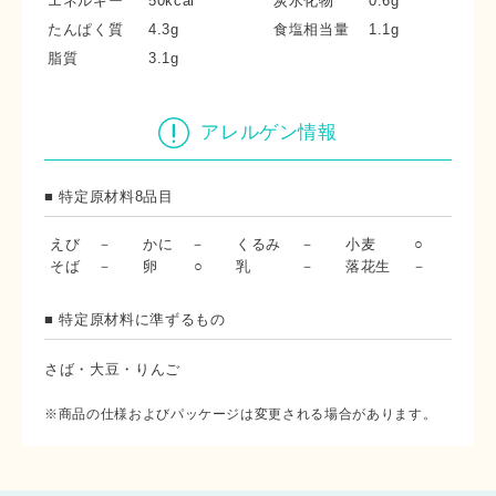
エネルギー
50kcal
炭水化物
0.6g
たんぱく質
4.3g
食塩相当量
1.1g
脂質
3.1g
アレルゲン情報
■ 特定原材料8品目
えび
－
かに
－
くるみ
－
小麦
○
そば
－
卵
○
乳
－
落花生
－
■ 特定原材料に準ずるもの
さば・大豆・りんご
※商品の仕様およびパッケージは変更される場合があります。