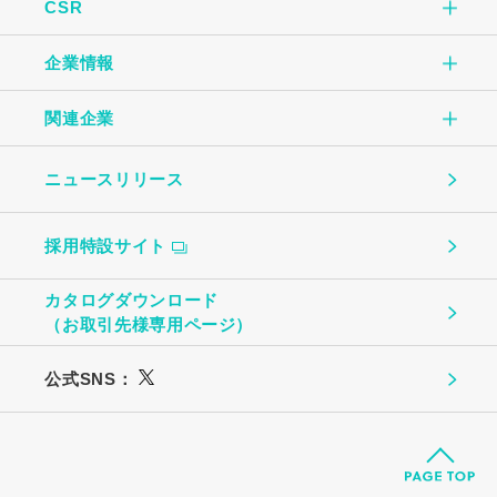
CSR
こだわりTOP
玉子焼
企業情報
CSR TOP
自社一貫生産の流れ
オムレツ
関連企業
企業情報TOP
環境のために
大切にしていること
玉子とうふ
ニュースリリース
（株）中条たまご
ご挨拶
地域社会のために
ものづくり
茶わんむし
採用特設サイト
中条たまご直売店
会社概要
お客様への安心・安全のために
温泉たまご・ゆで卵
カタログダウンロード
（株）ビッグエッグ札幌
（お取引先様専用ページ）
事業所・関連企業
働く社員のために
プリン
公式SNS：
（株）トーチク
広島農産食品
（株）丸高
築地丸高