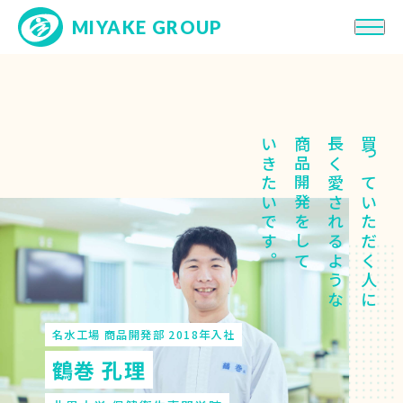
MIYAKE GROUP
会社紹介
求める人物像
いきたいです。
商品開発をして
長く愛されるような
買っていただく人に
働き方・制度
人・職種を知る
先輩社員インタビュー
ENTRY!
高校卒
ENTRY!
大学・短大/専門卒
名水工場 商品開発部 2018年入社
鶴巻 孔理