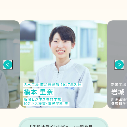
名水工場 商品開発部 2017年入社
新潟工場
橋本 里奈
岩城
新潟ビジネス専門学校
新潟医療
ビジネス秘書・事務学科 卒
健康科学
「先輩社員インタビュー」一覧を見