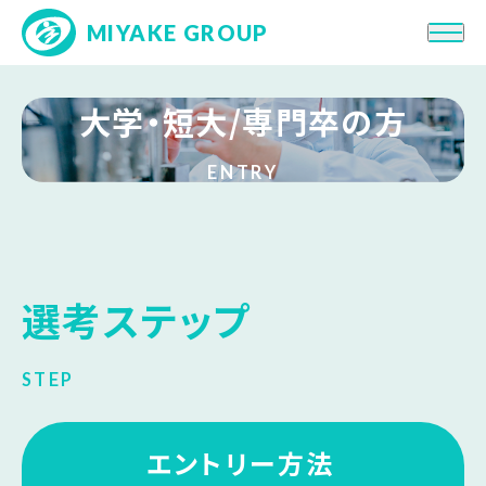
MIYAKE GROUP
大学・短大/専門卒の方
会社紹介
求める人物像
ENTRY
働き方・制度
人・職種を知る
先輩社員インタビュー
選考ステップ
ENTRY!
高校卒
STEP
ENTRY!
大学・短大/専門卒
エントリー方法