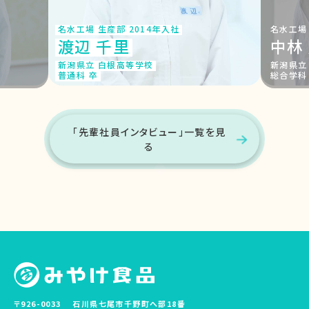
名水工場 生産部 2014年入社
名水工場 
渡辺 千里
中林
新潟県立 白根高等学校
新潟県立
普通科 卒
総合学科
「先輩社員インタビュー」一覧を見
る
〒926-0033
石川県七尾市千野町へ部18番