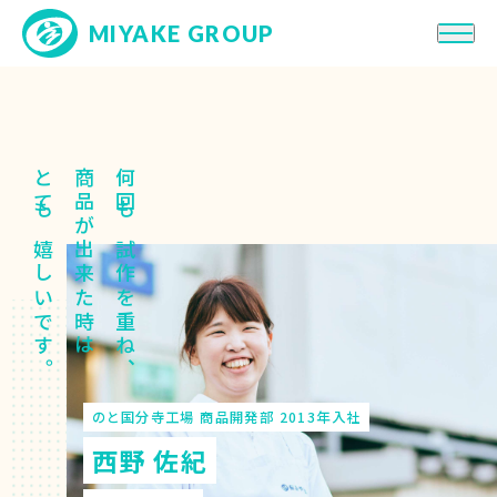
MIYAKE GROUP
会社紹介
求める人物像
とても嬉しいです。
商品が出来た時は
何回も試作を重ね、
働き方・制度
人・職種を知る
先輩社員インタビュー
ENTRY!
高校卒
ENTRY!
大学・短大/専門卒
のと国分寺工場 商品開発部 2013年入社
西野 佐紀