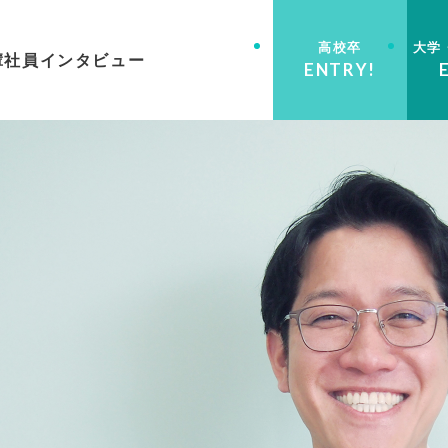
高校卒
大学
輩社員インタビュー
ENTRY!