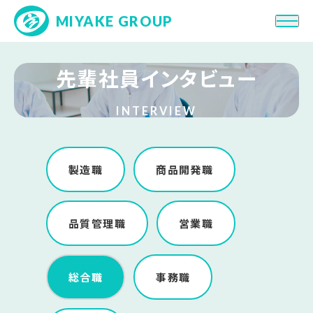
MIYAKE GROUP
先輩社員インタビュー
会社紹介
求める人物像
INTERVIEW
働き方・制度
人・職種を知る
先輩社員インタビュー
製造職
商品開発職
品質管理職
営業職
総合職
事務職